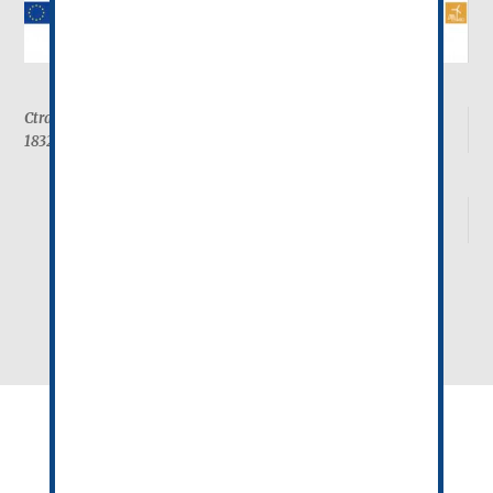
Ctra. Santa Fe-Granada A92-G Km. 3.3
18320 Santa Fe (Granada)
958 51 01 05
info@pionono.com
best site for essay writing
POLÍTICA DE COOKIES