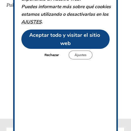
Publicado en:
Blog
,
Noticias
Puedes informarte más sobre qué cookies
estamos utilizando o desactivarlas en los
BARRA
AJUSTES
.
LATERAL
PRINCIPAL
Aceptar todo y visitar el sitio 
web
Rechazar
Ajustes
"
" señala los campos obligatorios
*
Email
*
ENVIAR
FOOTER