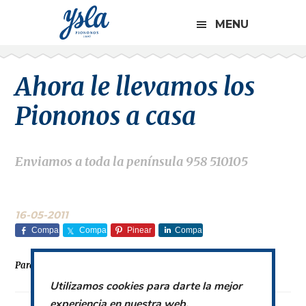
CABECERA
Saltar
Saltar
Saltar
Saltar
A
MENU
a
al
a
al
LA
la
contenido
la
pie
DERECHA
navegación
principal
barra
de
Ahora le llevamos los
principal
lateral
página
principal
Piononos a casa
Enviamos a toda la península 958 510105
16-05-2011
Compa
Compa
Pinear
Compa
rte
rte
rte
Para más información llamenos 958513298/9585101 05
Utilizamos cookies para darte la mejor
experiencia en nuestra web.