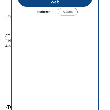
web
Rechazar
Ajustes
·Turrón Almendra·
praliné caramelizado de almendra al 60% de frutos secos
trozos de almendra tostada
Encamisado con chocolate blanco
·Turrón Tonka·