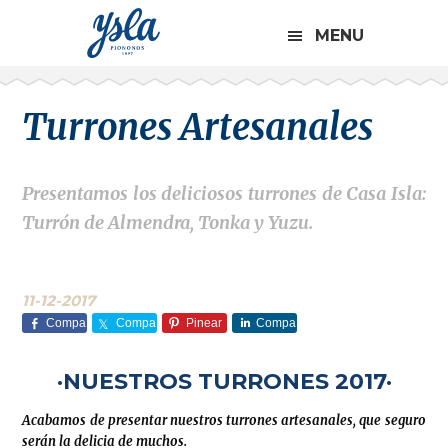
CABECERA
Saltar
Saltar
Saltar
Saltar
A
MENU
a
al
a
al
LA
la
contenido
la
pie
DERECHA
navegación
principal
barra
de
Turrones Artesanales
principal
lateral
página
principal
Presentamos los deliciosos turrones de Casa Isla:
Turrón de Almendra, Tonka y Yuzu.
11-12-2017
Compa
Compa
Pinear
Compa
rte
rte
rte
·NUESTROS TURRONES 2017·
Acabamos de presentar nuestros turrones artesanales, que seguro
serán la delicia de muchos.