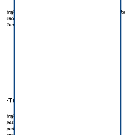
trufa de choco negro 70% de cacao aromatizado con haba tonka
encamisado con chocolate negro
Tonka: especia con aroma a canela y vainilla
·Turrón Yuzu·
trufa de choco 70% cacao con yuzu
pasta de frutas de yuzu
praliné de avellanas