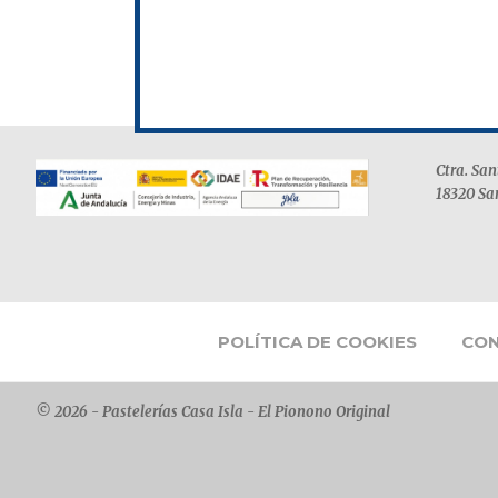
FOOTER
Ctra. Sa
18320 Sa
POLÍTICA DE COOKIES
CON
© 2026 - Pastelerías Casa Isla - El Pionono Original