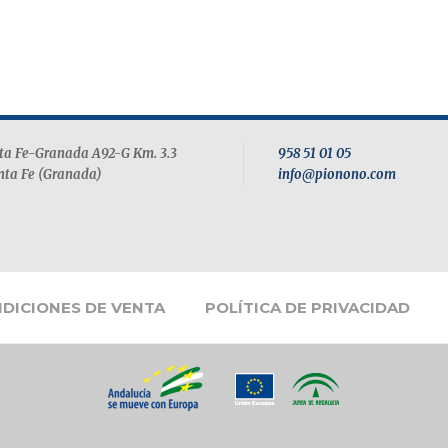
Estoy de acuerdo con la
política de privacidad
*
Consentimiento
*
SOLICITAR ENCARGO
nta Fe-Granada A92-G Km. 3.3
958 51 01 05
nta Fe (Granada)
info@pionono.com
DICIONES DE VENTA
POLÍTICA DE PRIVACIDAD