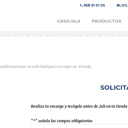
958 51 01 05
BLOG
CASA ISLA
PRODUCTOS
 confirmaremos tu solicitud para recoger en Tienda.
SOLICI
Realiza tu encargo y recógelo antes de 24h en tu tienda
"
*
" señala los campos obligatorios
Nombre