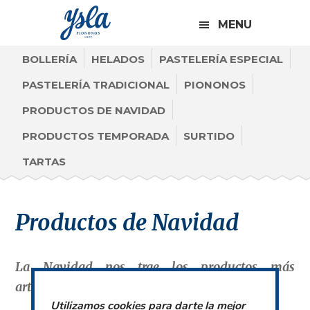
CABECERA
Saltar
Saltar
Saltar
A
MENU
a
al
al
LA
la
contenido
pie
BOLLERÍA
HELADOS
DERECHA
PASTELERÍA ESPECIAL
navegación
principal
de
PASTELERÍA TRADICIONAL
PIONONOS
principal
página
PRODUCTOS DE NAVIDAD
PRODUCTOS TEMPORADA
SURTIDO
TARTAS
Productos de Navidad
La Navidad nos trae los productos más
artesanales e irresistibles
Utilizamos cookies para darte la mejor