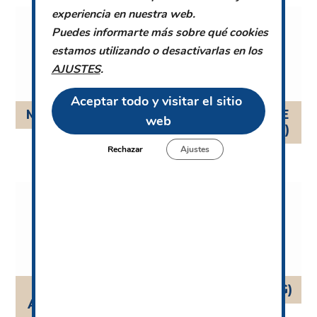
experiencia en nuestra web.
Puedes informarte más sobre qué cookies
estamos utilizando o desactivarlas en los
AJUSTES
.
Aceptar todo y visitar el sitio 
MANCHEGO (1KG)
MANTECADO DE
web
ALMENDRA (1KG)
Rechazar
Ajustes
POLVORÓN DE
ROSCO ANÍS (1KG)
ALMENDRA (1KG)