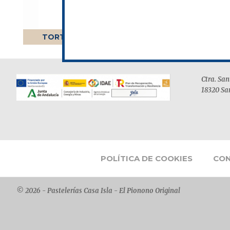
TORTA DE CHICHARRONES
TOR
FOOTER
Ctra. Sa
18320 Sa
POLÍTICA DE COOKIES
CON
© 2026 - Pastelerías Casa Isla - El Pionono Original