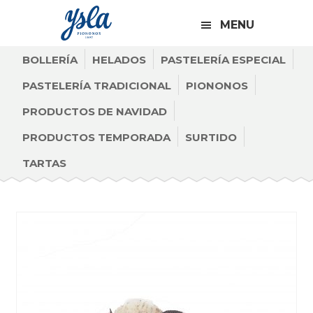
CABECERA
Saltar
Saltar
Saltar
A
MENU
a
al
al
LA
la
contenido
pie
BOLLERÍA
HELADOS
DERECHA
PASTELERÍA ESPECIAL
navegación
principal
de
PASTELERÍA TRADICIONAL
PIONONOS
principal
página
PRODUCTOS DE NAVIDAD
PRODUCTOS TEMPORADA
SURTIDO
TARTAS