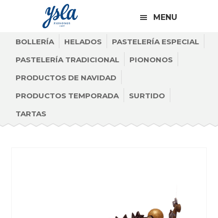
CABECERA
Saltar
Saltar
Saltar
A
MENU
a
al
al
LA
la
contenido
pie
BOLLERÍA
HELADOS
DERECHA
PASTELERÍA ESPECIAL
navegación
principal
de
PASTELERÍA TRADICIONAL
PIONONOS
principal
página
PRODUCTOS DE NAVIDAD
PRODUCTOS TEMPORADA
SURTIDO
TARTAS