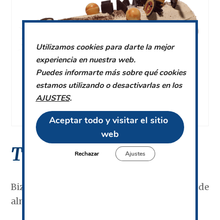
Utilizamos cookies para darte la mejor
experiencia en nuestra web.
Puedes informarte más sobre qué cookies
estamos utilizando o desactivarlas en los
AJUSTES
.
Aceptar todo y visitar el sitio 
web
Tronco Turrón
Rechazar
Ajustes
Bizcocho , relleno de turrón, trozos de
almendra, acabado con turrón