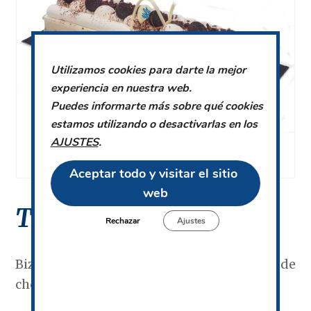
Utilizamos cookies para darte la mejor
experiencia en nuestra web.
Puedes informarte más sobre qué cookies
estamos utilizando o desactivarlas en los
AJUSTES
.
Aceptar todo y visitar el sitio 
web
Tarta de oreo
Rechazar
Ajustes
Bizcocho de chocolate y malta, mousse de
chocolate blanco, galletas oreo y nata.