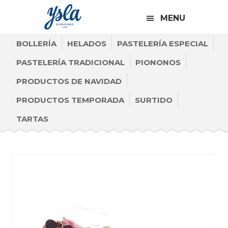
CABECERA
Saltar
Saltar
Saltar
A
MENU
a
al
al
LA
la
contenido
pie
BOLLERÍA
HELADOS
DERECHA
PASTELERÍA ESPECIAL
navegación
principal
de
PASTELERÍA TRADICIONAL
PIONONOS
principal
página
PRODUCTOS DE NAVIDAD
PRODUCTOS TEMPORADA
SURTIDO
TARTAS