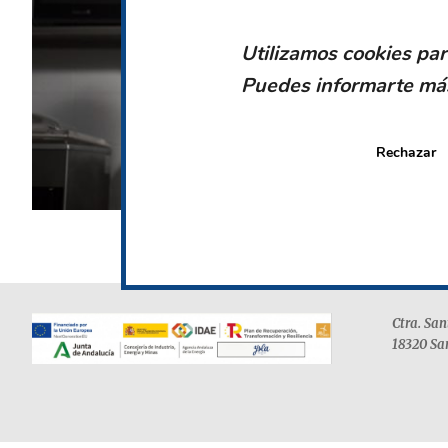
PEPE ISLA
Utilizamos cookies par
Campeón de España del chocolat
Puedes informarte más
CONÓCELO
Rechazar
FOOTER
Ctra. Sa
18320 Sa