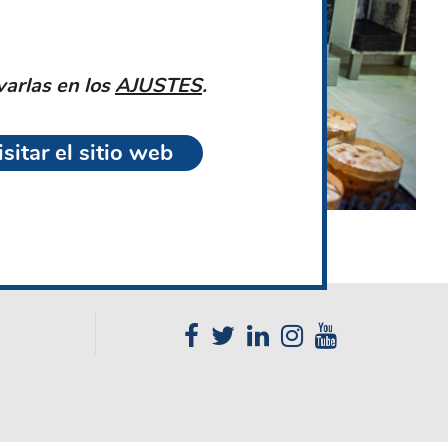
ONZALO ISLA
Maestro pastelero de calidad
varlas en los
AJUSTES
.
CONÓCELO
sitar el sitio web
best site for essay writing