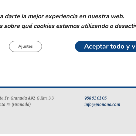
G
a darte la mejor experiencia en nuestra web.
e
 sobre qué cookies estamos utilizando o desacti
Aceptar todo y vi
Ajustes
nta Fe-Granada A92-G Km. 3.3
958 51 01 05
nta Fe (Granada)
info@pionono.com